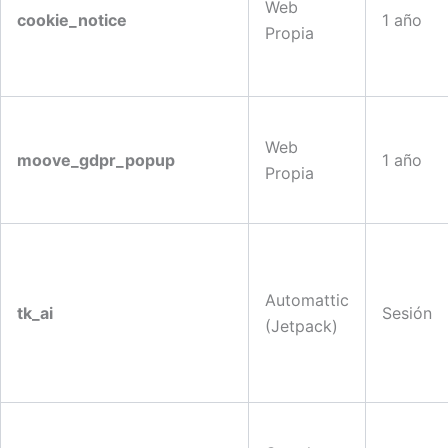
Web
cookie_notice
1 año
Propia
Web
moove_gdpr_popup
1 año
Propia
Automattic
tk_ai
Sesión
(Jetpack)