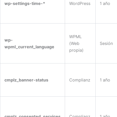
wp-settings-time-*
WordPress
1 año
WPML
wp-
(Web
Sesión
wpml_current_language
propia)
cmplz_banner-status
Complianz
1 año
cmplz_consented_services
Complianz
1 año