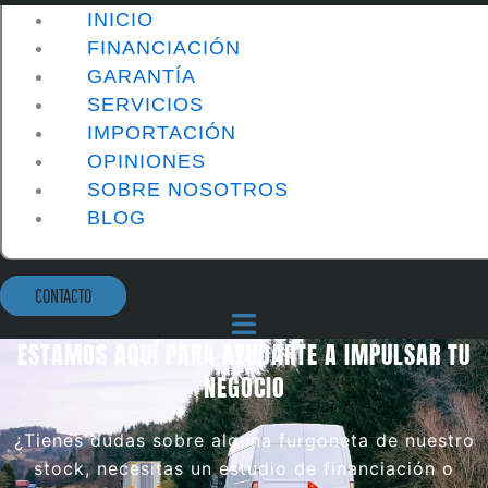
INICIO
FINANCIACIÓN
GARANTÍA
SERVICIOS
IMPORTACIÓN
OPINIONES
SOBRE NOSOTROS
BLOG
CONTACTO
ESTAMOS AQUÍ PARA AYUDARTE A IMPULSAR TU
NEGOCIO
¿Tienes dudas sobre alguna furgoneta de nuestro
stock, necesitas un estudio de financiación o